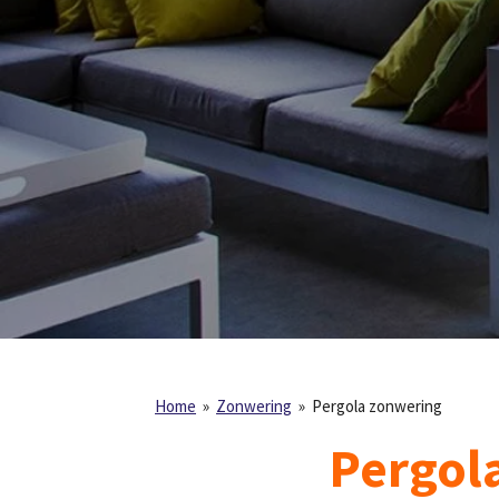
Home
»
Zonwering
»
Pergola zonwering
Pergol