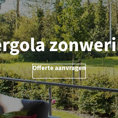
rgola zonwer
Offerte aanvragen