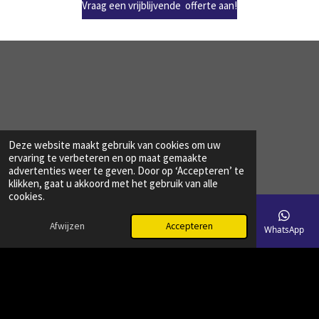
Vraag een vrijblijvende offerte aan!
Deze website maakt gebruik van cookies om uw
ervaring te verbeteren en op maat gemaakte
advertenties weer te geven. Door op ‘Accepteren’ te
klikken, gaat u akkoord met het gebruik van alle
cookies.
Afwijzen
Accepteren
E-mailadres
Telefoonnummer
Kaart
Facebook
WhatsApp