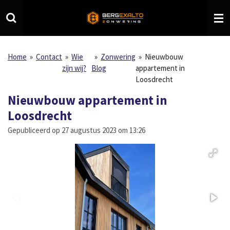
Ga
direct
naar
de
hoofdinhoud
Home
»
Contact
»
Wie
»
Zonwering
»
Nieuwbouw
zijn wij?
Blog
appartement in
Loosdrecht
Nieuwbouw appartement in
Loosdrecht
Gepubliceerd op 27 augustus 2023 om 13:26