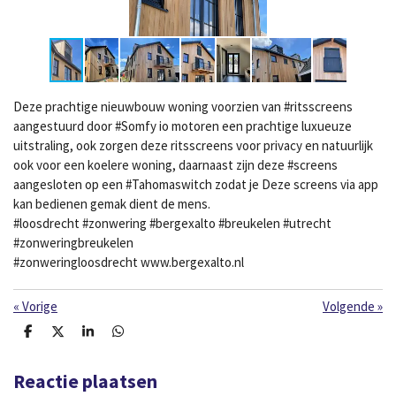
Deze prachtige nieuwbouw woning voorzien van #ritsscreens
aangestuurd door #Somfy io motoren een prachtige luxueuze
uitstraling, ook zorgen deze ritsscreens voor privacy en natuurlijk
ook voor een koelere woning, daarnaast zijn deze #screens
aangesloten op een #Tahomaswitch zodat je Deze screens via app
kan bedienen gemak dient de mens.
#loosdrecht #zonwering #bergexalto #breukelen #utrecht
#zonweringbreukelen
#zonweringloosdrecht www.bergexalto.nl
«
Vorige
Volgende
»
D
D
S
D
e
e
h
e
l
e
a
l
e
l
r
e
Reactie plaatsen
n
e
n