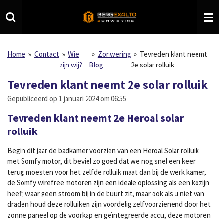
Ga
direct
naar
de
hoofdinhoud
Home
»
Contact
»
Wie
»
Zonwering
»
Tevreden klant neemt
zijn wij?
Blog
2e solar rolluik
Tevreden klant neemt 2e solar rolluik
Gepubliceerd op 1 januari 2024 om 06:55
Tevreden klant neemt 2e Heroal solar
rolluik
Begin dit jaar de badkamer voorzien van een Heroal Solar rolluik
met Somfy motor, dit beviel zo goed dat we nog snel een keer
terug moesten voor het zelfde rolluik maat dan bij de werk kamer,
de Somfy wirefree motoren zijn een ideale oplossing als een kozijn
heeft waar geen stroom bij in de buurt zit, maar ook als u niet van
draden houd deze rolluiken zijn voordelig zelfvoorzienend door het
zonne paneel op de voorkap en geïntegreerde accu, deze motoren