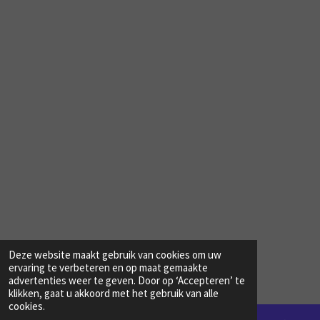
Deze website maakt gebruik van cookies om uw
© 2023 - 2026 Www.bergexalto.nl
ervaring te verbeteren en op maat gemaakte
Powered by
JouwWeb
advertenties weer te geven. Door op ‘Accepteren’ te
klikken, gaat u akkoord met het gebruik van alle
cookies.