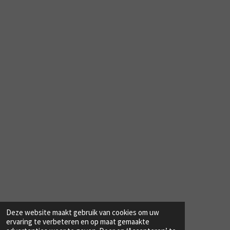
Deze website maakt gebruik van cookies om uw
© 2023 - 2026 Www.bergexalto.nl
ervaring te verbeteren en op maat gemaakte
Powered by
JouwWeb