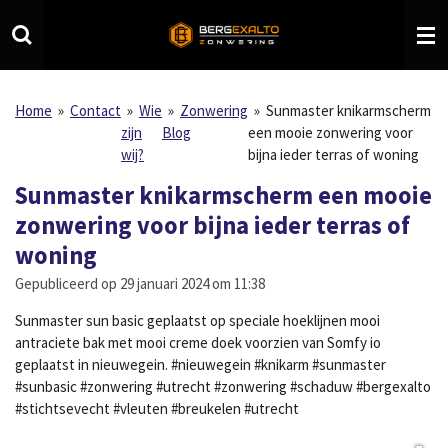
Ga
direct
naar
de
hoofdinhoud
Home
»
Contact
»
Wie
»
Zonwering
»
Sunmaster knikarmscherm
zijn
Blog
een mooie zonwering voor
wij?
bijna ieder terras of woning
Sunmaster knikarmscherm een mooie
zonwering voor bijna ieder terras of
woning
Gepubliceerd op 29 januari 2024 om 11:38
Sunmaster sun basic geplaatst op speciale hoeklijnen mooi
antraciete bak met mooi creme doek voorzien van Somfy io
geplaatst in nieuwegein. #nieuwegein #knikarm #sunmaster
#sunbasic #zonwering #utrecht #zonwering #schaduw #bergexalto
#stichtsevecht #vleuten #breukelen #utrecht