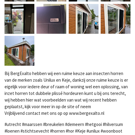
Bij BergExalto hebben wij een ruime keuze aan insecten horren
van de merken zoals Unilux en Keje, dankzij onze ruime keuze is er
eigelijk voor iedere deur of raam of woning wel een oplossing, van
inzet horren tot dubbele plissé hordeuren kunt u bij ons terecht,
wij hebben hier wat voorbeelden van wat wij recent hebben
geplaatst, kijk voor meer in op de site of neem
Vrijblijvend contact met ons op op www.bergexalto.nl
#utrecht #maarssen #breukelen #demeern #hetgooi #hilversum
#loenen #stichtsevecht #horren #hor #Keje #unilux #woonboot