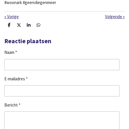
#woonark #geenvliegenmeer
«
Vorige
Volgende
»
D
D
S
D
e
e
h
e
l
e
a
l
e
l
r
e
Reactie plaatsen
n
e
n
Naam *
E-mailadres *
Bericht *