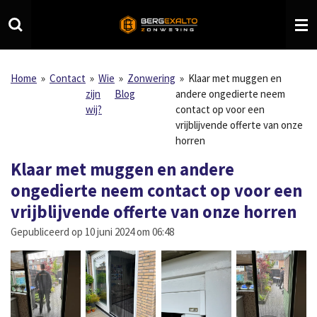
Ga
direct
naar
de
hoofdinhoud
Home
»
Contact
»
Wie
»
Zonwering
»
Klaar met muggen en
zijn
Blog
andere ongedierte neem
wij?
contact op voor een
vrijblijvende offerte van onze
horren
Klaar met muggen en andere
ongedierte neem contact op voor een
vrijblijvende offerte van onze horren
Gepubliceerd op 10 juni 2024 om 06:48