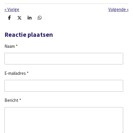
«
Vorige
Volgende
»
D
D
S
D
e
e
h
e
l
e
a
l
e
l
r
e
Reactie plaatsen
n
e
n
Naam *
E-mailadres *
Bericht *