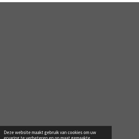
Deze website maakt gebruik van cookies om uw
© 2023 - 2026 Www.bergexalto.nl
ervaring te verbeteren en op maat gemaakte