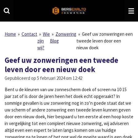
Ga
direct
naar
de
hoofdinhoud
Home
»
Contact
»
Wie
»
Zonwering
»
Geef uw zonweringen een
zijn
Blog
tweede leven door een
wij?
nieuw doek
Geef uw zonweringen een tweede
leven door een nieuw doek
Gepubliceerd op 5 februari 2024 om 12:42
Bent u de kleuren van uw zonnescherm doek of screen na 10 15
jaar zat of is door de jaren heen het doek echt opgeraakt? In
sommige gevallen is uw zonwering nog in zo’n goede staat dat we
uw scherm of andere zonwering een tweede leven kunnen geven
door een nieuw doek, hier bespaard u ten eerste al een hoop koste
in vergelijking tot een compleet nieuwe zonwering, wij adviseren
altijd even een expert te laten langs komen om uw huidige
zonwering na te lopen of het nog wel de moeite waard is een doek