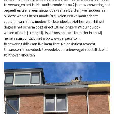
te vervangen het is. Natuurlijk zonde als na 2 jaar uw zonwering het
begeeft en u er al een nieuw doek in heeft zitten, we hebben hier
bij deze woning in het mooie Breukelen een knikarm scherm
voorzien van nieuw modern Dicksondoek u ziet het verschil wel
degelijk het scherm oogt direct 10 jaar jonger!! Wilt u nou ook
weten of dit bij u mogelijk is vul ons contact formulier in en wij
nemen zsm contact met u op www.bergexalto.nl
#zonwering #dickson #knikarm #breukelen #stichtsevecht
#maarssen #nieuwdoek #tweedeleven #nieuwegein #debilt #zeist
#bilthoven #houten