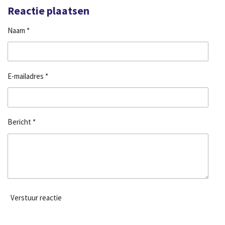
l
e
a
l
e
l
r
e
Reactie plaatsen
n
e
n
Naam *
E-mailadres *
Bericht *
Verstuur reactie