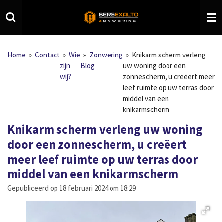
Ga
direct
naar
de
hoofdinhoud
Home
»
Contact
»
Wie
»
Zonwering
»
Knikarm scherm verleng
zijn
Blog
uw woning door een
wij?
zonnescherm, u creëert meer
leef ruimte op uw terras door
middel van een
knikarmscherm
Knikarm scherm verleng uw woning
door een zonnescherm, u creëert
meer leef ruimte op uw terras door
middel van een knikarmscherm
Gepubliceerd op 18 februari 2024 om 18:29