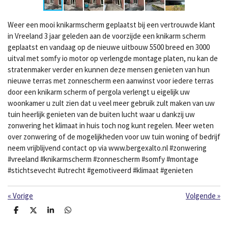
Weer een mooi knikarmscherm geplaatst bij een vertrouwde klant
in Vreeland 3 jaar geleden aan de voorzijde een knikarm scherm
geplaatst en vandaag op de nieuwe uitbouw 5500 breed en 3000
uitval met somfy io motor op verlengde montage platen, nu kan de
stratenmaker verder en kunnen deze mensen genieten van hun
nieuwe terras met zonnescherm een aanwinst voor iedere terras
door een knikarm scherm of pergola verlengt u eigelijk uw
woonkamer u zult zien dat u veel meer gebruik zult maken van uw
tuin heerlijk genieten van de buiten lucht waar u dankzij uw
zonwering het klimaat in huis toch nog kunt regelen. Meer weten
over zonwering of de mogelijkheden voor uw tuin woning of bedrijf
neem vrijblijvend contact op via www.bergexalto.nl #zonwering
#vreeland #knikarmscherm #zonnescherm #somfy #montage
#stichtsevecht #utrecht #gemotiveerd #klimaat #genieten
«
Vorige
Volgende
»
D
D
S
D
e
e
h
e